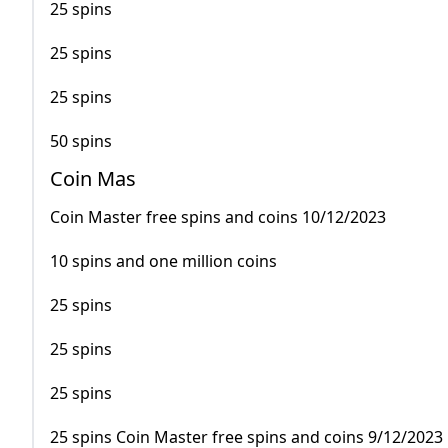
25 spins
25 spins
25 spins
50 spins
Coin Mas
Coin Master free spins and coins 10/12/2023
10 spins and one million coins
25 spins
25 spins
25 spins
25 spins Coin Master free spins and coins 9/12/2023