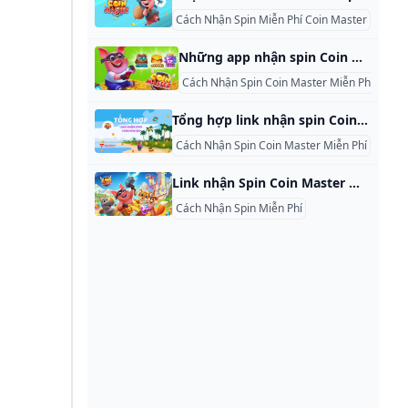
Cách Nhận Spin Miễn Phí Coin Master
Những app nhận spin Coin Master miễn phí Với những ứng dụng nhận spin miễn phí mà chúng tôi giới thiệu, bạn sẽ không còn phải lo lắng về việc thiếu lượt quay khi chơi Coin Master. Trong trò chơi Coin Master, “nhận spin free” là một tính năng cho phép người chơi nhận thêm các lượt quay (spins) mà không cần phải trả phí. Các lượt quay này được sử dụng để quay một chiếc máy slot trong game, giúp người chơi có cơ hội kiếm được tiền, tấn công các làng của người chơi khác, bảo vệ làng của mình hoặc có được các món quà khác.
Cách Nhận Spin Coin Master Miễn Phí
Tổng hợp link nhận spin Coin Master mới nhất tháng 10/2024 – GEARVN.COM Tổng hợp link nhận spin Coin Master miễn phí tháng 10/2024, mới nhất, tặng ngay lượt free spin và xu vàng trong Coin Master hôm nay. Cập nhật đầy đủ free Coin Master tại GEARVN ! Thứ Sáu 10/05/2024 Nguyễn Hải Cường 4.290.000₫3.490.000₫-19%0.0(0 đánh giá)Đã bán: 14.290.000₫3.490.000₫-19%0.0(0 đánh giá)Đã bán: 11.290.000₫800.000₫-38%0.0(0 đánh giá)Đã bán: 10619.490.000₫8.490.000₫-11%0.0(0 đánh giá)Đã bán: 21.990.000₫1.690.000₫-15%0.0(0 đánh giá)Đã bán: 44.790.000₫4.490.000₫-6%0.0(0 đánh giá)Đã bán: 102.390.000₫1.890.000₫-21%0.0(0 đánh giá)Đã bán: 84.
Cách Nhận Spin Coin Master Miễn Phí
Link nhận Spin Coin Master miễn phí cập nhật tháng 9/2024 Nếu bạn đang tìm link nhận Spin Coin Master miễn phí? Khám phá ngay danh sách cập nhật hàng ngày và hướng dẫn dưới đây để thu thập Spin và nâng cấp trò chơi. 10/09/24 18/08/24 01/10/24 28/08/24 05/09/24 12/09/24 20/09/2024 Nội dung TrinhChính sách bảo hành/ Đổi trả/ Vận chuyểnChính sách bảo mậtHình thức thanh toánChính sách lưu trữ thiết bịThông tin chủ sở hữu Website Tuyển dụngGiới thiệuTin tức
Cách Nhận Spin Miễn Phí