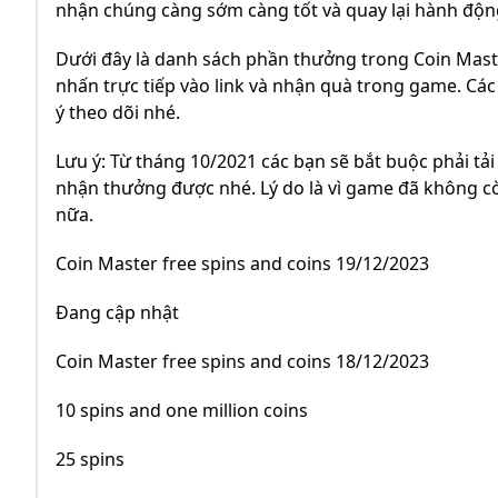
nhận chúng càng sớm càng tốt và quay lại hành độn
Dưới đây là danh sách phần thưởng trong Coin Mast
nhấn trực tiếp vào link và nhận quà trong game. Cá
ý theo dõi nhé.
Lưu ý: Từ tháng 10/2021 các bạn sẽ bắt buộc phải t
nhận thưởng được nhé. Lý do là vì game đã không cò
nữa.
Coin Master free spins and coins 19/12/2023
Đang cập nhật
Coin Master free spins and coins 18/12/2023
10 spins and one million coins
25 spins