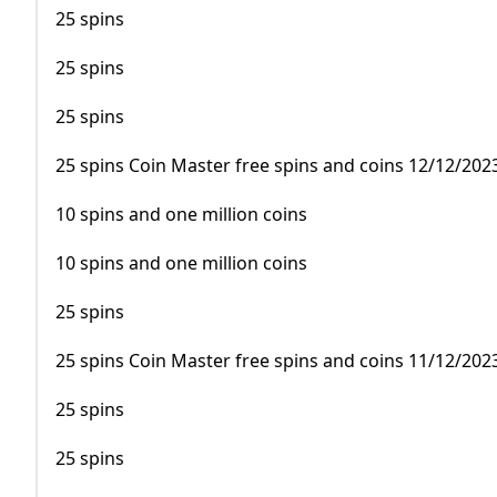
25 spins
25 spins
25 spins
25 spins Coin Master free spins and coins 12/12/202
10 spins and one million coins
10 spins and one million coins
25 spins
25 spins Coin Master free spins and coins 11/12/202
25 spins
25 spins