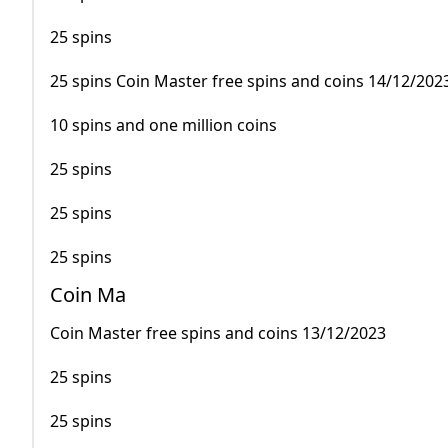
25 spins
25 spins Coin Master free spins and coins 14/12/202
10 spins and one million coins
25 spins
25 spins
25 spins
Coin Ma
Coin Master free spins and coins 13/12/2023
25 spins
25 spins