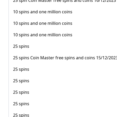
25 spin Coin Master free spins and coins 16/12/2023
10 spins and one million coins
10 spins and one million coins
10 spins and one million coins
25 spins
25 spins Coin Master free spins and coins 15/12/202
25 spins
25 spins
25 spins
25 spins
25 spins