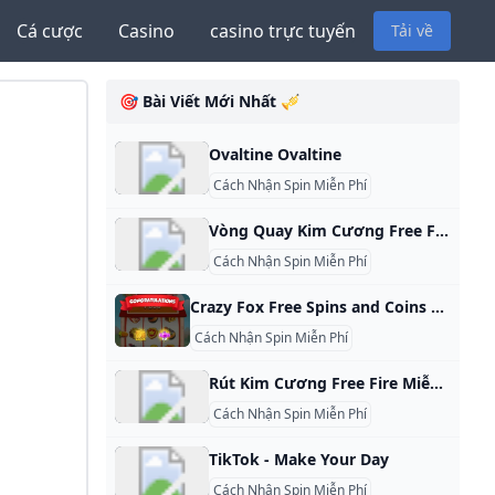
Cá cược
Casino
casino trực tuyến
Tải về
🎯 Bài Viết Mới Nhất 🎺
Ovaltine Ovaltine
Cách Nhận Spin Miễn Phí
Vòng Quay Kim Cương Free Fire Nhận 9999 KC miễn phí Vòng Quay Kim Cương Free Fire là một trong những tính năng hấp dẫn và phổ biến nhất trong Garena Free Fire, vòng Quay Kim Cương Free Fire Nhận 9999 KC Lịch Sử Quay Thành Viên Lượt Quay Ngày Xem Chi Tiết lethiphuon_***** 36 kimcuong từ Vòng Quay Free Fire 999 Kim Cương 02:44:06 25-10-2024 lethiphuon_***** 9 kimcuong từ Vòng Quay Free Fire 999 Kim Cương 02:43:49 25-10-2024 lethanhvan_***** 130 kimcuong từ Shop nhận kc miễn phí bằng id 02:13:33 25-10-2024 lethanhvan_***** 13 kimcuong từ Shop nhận kc miễn phí bằng id 02:13:19 25-10-2024 lethanhvan_***** 13 kimcuong từ Shop nhận kc miễn phí bằng id 02:13:04 25-10-2024 lethanhvan_***** 99 kimcuong từ Shop nhận kc miễn phí bằng id 02:12:51 25-10-2024 lethanhvan_***** 130 kimcuong từ Shop nhận kc miễn phí bằng id 02:12:31 25-10-2024 nguyenthih_***** 3 xu từ Yes or no spinner 00:46:00 25-10-2024 nguyenthih_***** 3 xu từ Yes or no spinner 00:45:43 25-10-2024 nguyenthih_***** 9 xu từ Yes or no spinner 00:45:28 25-10-2024 Vòng Quay Kim Cương Free Fire là một trong những tính năng hấp dẫn và phổ biến nhất trong Garena Free Fire, tựa game bắn súng sinh tồn nổi tiếng trên toàn cầu.
Cách Nhận Spin Miễn Phí
Crazy Fox Free Spins and Coins Links October 2024 This page contains a list of Crazy Fox free spins links, gift codes, spin link redeem steps, and a list of ways to get free spins in-game. Crazy Fox / By Simple Game Guide / October 24, 2024 Here are daily Crazy Fox spin links. Open the link to collect rewards in the app. Click the Crazy Fox app icon on the reward page to collect rewards. October 24, 2024:
Cách Nhận Spin Miễn Phí
Rút Kim Cương Free Fire Miễn Phí & Tự Động Về Nick Game Rút Kim Cương miễn phí tự động về tài khoản game (Trạng Thái hoạt động) Tổng Kim Cương Hiện Có: , Tích Lũy Kim Cương Miễn Phí Bằng Các Tham Gia Các Sự Kiện Free Rút Kim Cương miễn phí tự động về tài khoản game (Trạng Thái hoạt động) Để Rút Kim Cương Free Fire Miễn Phí Bạn Tham Gia Sự Kiện Sau tích lũy kim cương và xem hướng dẫn tạo tin nhắn tại đây rút kim cương tại đây
Cách Nhận Spin Miễn Phí
TikTok - Make Your Day
Cách Nhận Spin Miễn Phí