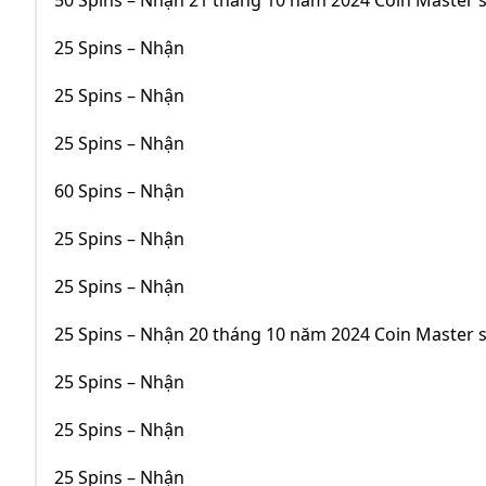
50 Spins – Nhận 21 tháng 10 năm 2024 Coin Master s
25 Spins – Nhận
25 Spins – Nhận
25 Spins – Nhận
60 Spins – Nhận
25 Spins – Nhận
25 Spins – Nhận
25 Spins – Nhận 20 tháng 10 năm 2024 Coin Master s
25 Spins – Nhận
25 Spins – Nhận
25 Spins – Nhận