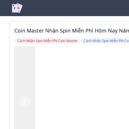
Coin Master Nhận Spin Miễn Phí Hôm Nay Nă
Cách Nhận Spin Miễn Phí Coin Master
Cách Nhận Spin Miễn Phí Co
Previous
Next