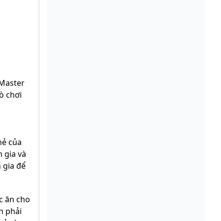
 Master
ò chơi
hẻ của
 gia và
 gia để
c ăn cho
n phải