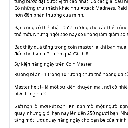
từng bước đạt được vị trí cao nhất. Có các giải đấu 
Có những thử thách khác như Attack Madness, Raid M
hơn đến phần thưởng của mình.
Bạn cũng có thể nhận được rương cho các thẻ trùng l
thẻ mới. Những ngôi sao này sẽ không làm giảm số s
Bậc thầy quà tặng trong coin master là khi bạn mua 
đến cho bạn một món quà đặc biệt.
Sự kiện hàng ngày trên Coin Master
Rương bí ẩn– 1 trong 10 rương chứa thẻ hoang dã cùn
Master heist– là một sự kiện khuyến mại, nơi có nhi
hiện từng bước.
Giới hạn lời mời kết bạn– Khi bạn mời một người bạ
quay, nhưng giới hạn này lên đến 250 người bạn. N
tặng một lượt quay hàng ngày cho bạn bè của mình l