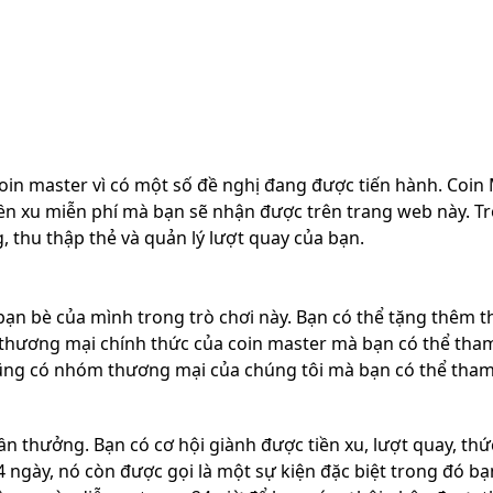
oin master vì có một số đề nghị đang được tiến hành. Coin
iền xu miễn phí mà bạn sẽ nhận được trên trang web này. Tr
, thu thập thẻ và quản lý lượt quay của bạn.
 bạn bè của mình trong trò chơi này. Bạn có thể tặng thêm t
thương mại chính thức của coin master mà bạn có thể tham
 cũng có nhóm thương mại của chúng tôi mà bạn có thể tham
n thưởng. Bạn có cơ hội giành được tiền xu, lượt quay, thứ
 4 ngày, nó còn được gọi là một sự kiện đặc biệt trong đó bạ