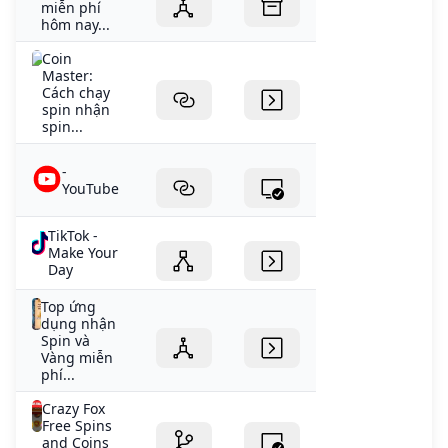
miễn phí
hôm nay...
Coin
Master:
Cách chạy
spin nhận
spin...
-
YouTube
TikTok -
Make Your
Day
Top ứng
dụng nhận
Spin và
Vàng miễn
phí...
Crazy Fox
Free Spins
and Coins