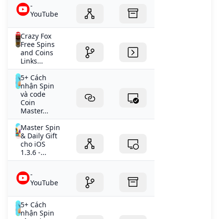
-
YouTube
Crazy Fox
Free Spins
and Coins
Links...
5+ Cách
nhận Spin
và code
Coin
Master...
Master Spin
& Daily Gift
cho iOS
1.3.6 -...
-
YouTube
5+ Cách
nhận Spin