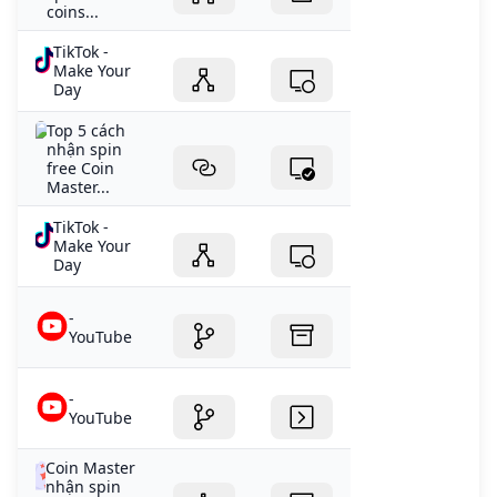
coins...
TikTok -
Make Your
Day
Top 5 cách
nhận spin
free Coin
Master...
TikTok -
Make Your
Day
-
YouTube
-
YouTube
Coin Master
nhận spin