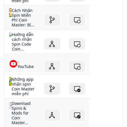
miễn phí
Cách Nhận
Spin Miễn
Phí Coin
Master: Bí...
Hướng dẫn
cách nhận
Spin Code
Coin...
-
YouTube
Những app
nhận spin
Coin Master
miễn phí
Download
Spins &
Mods for
Coin
Master...