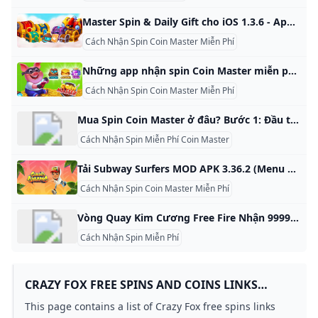
Master Spin & Daily Gift cho iOS 1.3.6 - App nhận spin Coin Master miễn phí Master Spin & Daily Gift cho iOS, Master Spin & Daily Gift là ứng dụng nhận thưởng Vòng quay miễn phí (Spin) và và vàng, sau đó chuyển thẳng vào game Coin Master Tải về 4,4 (5) Beep! StudioMiễn phí 12.735 Ngày:04/07/2024Yêu cầu:iOS 11.0 trở lênGiới thiệuThông sốTải vềMaster Spin & Daily Gift cho iOS là ứng dụng nhận thưởng Vòng quay miễn phí (Spin) và và vàng, sau đó chuyển thẳng vào game Coin Master để người chơi sử dụng.
Cách Nhận Spin Coin Master Miễn Phí
Những app nhận spin Coin Master miễn phí Với những ứng dụng nhận spin miễn phí mà chúng tôi giới thiệu, bạn sẽ không còn phải lo lắng về việc thiếu lượt quay khi chơi Coin Master. Trong trò chơi Coin Master, “nhận spin free” là một tính năng cho phép người chơi nhận thêm các lượt quay (spins) mà không cần phải trả phí. Các lượt quay này được sử dụng để quay một chiếc máy slot trong game, giúp người chơi có cơ hội kiếm được tiền, tấn công các làng của người chơi khác, bảo vệ làng của mình hoặc có được các món quà khác.
Cách Nhận Spin Coin Master Miễn Phí
Mua Spin Coin Master ở đâu? Bước 1: Đầu tiên bạn hãy khởi động game Coin Master. Bước 2: Tiếp theo ở màn hình chính của game, bạn hãy chọn vào biểu tượng 3 gạch. Bước 3: Sau đó bạn hãy chọn vào Buy Coins/Spin. Bước 4: Bây giờ bạn hãy chọn vào gói mà bạn muốn mua.
Cách Nhận Spin Miễn Phí Coin Master
Tải Subway Surfers MOD APK 3.36.2 (Menu Vô hạn tiền bất tử nhảy cao) Tải hack Subway Surfers MOD APK full tiền, với lối chơi cho bạn được trải nghiệm chạy trốn vô tận hấp dẫn. Nhiều nhân vật, vật phẩm hấp dẫn. Khám phá ngay! Cập nhật 27/10/2024 (5 ngày trước) Subway Surfers MOD APK Menu Mega dễ dàng cho bạn cùng hệ thống nhân vật làm náo loạn nhà ga tàu và khiến cảnh sát phải lo lắng. Download| Tên | Subway Surfers APK | |—|—| | Nhà Phát Hành | SYBO Games | | Phiên Bản | 3.
Cách Nhận Spin Coin Master Miễn Phí
Vòng Quay Kim Cương Free Fire Nhận 9999 KC miễn phí Vòng Quay Kim Cương Free Fire là một trong những tính năng hấp dẫn và phổ biến nhất trong Garena Free Fire, vòng Quay Kim Cương Free Fire Nhận 9999 KC Lịch Sử Quay Thành Viên Lượt Quay Ngày Xem Chi Tiết lethiphuon_***** 36 kimcuong từ Vòng Quay Free Fire 999 Kim Cương 02:44:06 25-10-2024 lethiphuon_***** 9 kimcuong từ Vòng Quay Free Fire 999 Kim Cương 02:43:49 25-10-2024 lethanhvan_***** 130 kimcuong từ Shop nhận kc miễn phí bằng id 02:13:33 25-10-2024 lethanhvan_***** 13 kimcuong từ Shop nhận kc miễn phí bằng id 02:13:19 25-10-2024 lethanhvan_***** 13 kimcuong từ Shop nhận kc miễn phí bằng id 02:13:04 25-10-2024 lethanhvan_***** 99 kimcuong từ Shop nhận kc miễn phí bằng id 02:12:51 25-10-2024 lethanhvan_***** 130 kimcuong từ Shop nhận kc miễn phí bằng id 02:12:31 25-10-2024 nguyenthih_***** 3 xu từ Yes or no spinner 00:46:00 25-10-2024 nguyenthih_***** 3 xu từ Yes or no spinner 00:45:43 25-10-2024 nguyenthih_***** 9 xu từ Yes or no spinner 00:45:28 25-10-2024 Vòng Quay Kim Cương Free Fire là một trong những tính năng hấp dẫn và phổ biến nhất trong Garena Free Fire, tựa game bắn súng sinh tồn nổi tiếng trên toàn cầu.
Cách Nhận Spin Miễn Phí
CRAZY FOX FREE SPINS AND COINS LINKS
OCTOBER 2024
This page contains a list of Crazy Fox free spins links