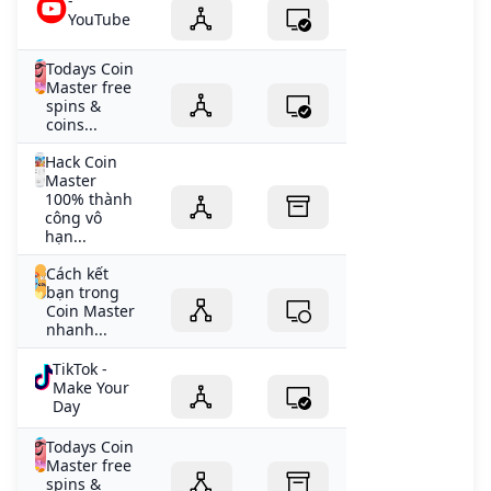
-
YouTube
Todays Coin
Master free
spins &
coins...
Hack Coin
Master
100% thành
công vô
hạn...
Cách kết
bạn trong
Coin Master
nhanh...
TikTok -
Make Your
Day
Todays Coin
Master free
spins &