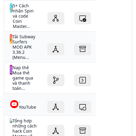
5+ Cách
nhận Spin
và code
Coin
Master...
Tải Subway
Surfers
MOD APK
3.36.2
(Menu...
Nạp thẻ
Mua thẻ
game qua
và thanh
toán...
-
YouTube
Tổng hợp
những cách
hack Coin