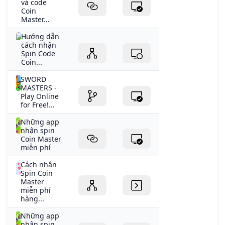
và code
Coin
Master...
Hướng dẫn
cách nhận
Spin Code
Coin...
SWORD
MASTERS -
Play Online
for Free!...
Những app
nhận spin
Coin Master
miễn phí
Cách nhận
Spin Coin
Master
miễn phí
hàng...
Những app
nhận spin