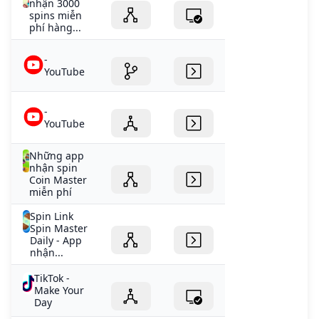
nhận 3000
spins miễn
phí hàng...
-
YouTube
-
YouTube
Những app
nhận spin
Coin Master
miễn phí
Spin Link
Spin Master
Daily - App
nhận...
TikTok -
Make Your
Day