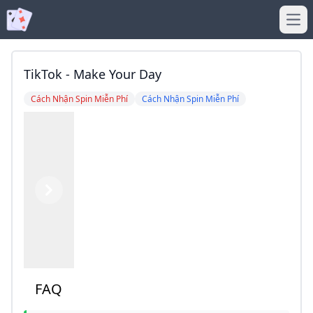
Ope
TikTok - Make Your Day
Cách Nhận Spin Miễn Phí
Cách Nhận Spin Miễn Phí
Previous
Next
FAQ