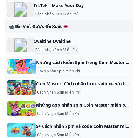
TikTok - Make Your Day
Cách Nhận Spin Miễn Phí
📹 Bài Viết Được Đề Xuất 👄
Ovaltine Ovaltine
Cách Nhận Spin Miễn Phí
Những cách kiếm Spin trong Coin Master Cách kiếm Spin trong Coin Master không thiếu, chủ yếu là bạn phải chăm chỉ mới có cơ hội nhận được hàng loạ
Cách Nhận Spin Miễn Phí
Coin Master: Cách nhận lượt spin xu và thẻ bài miễn phí - Download.com.vn Coin Master: Cách nhận lượt spin, xu và thẻ bài miễn phí, Hướng dẫn cách nhận spin Coin Master, cùng với các link spin Coin Master miễn phí, code Coin Master hôm Link nhận free spin Coin Master tháng 10/2024 45 Đánh giá Coin Masterlà trò chơi hot nhất hiện nay, thu hút bởi lối chơi tấn công và cướp bóc đầy thú vị. Người chơi sẽ cùng bạn bè Facebook và hàng triệu game thủ trên toàn thế giới quay vòng quay, tấn công và cướp bóc để xây dựng ngôi làng thịnh vượng, hùng mạnh nhất.
Cách Nhận Spin Miễn Phí
Những app nhận spin Coin Master miễn phí Với những ứng dụng nhận spin miễn phí mà chúng tôi giới thiệu, bạn sẽ không còn phải lo lắng về việc thiếu lượt quay khi chơi Coin Master. Trong trò chơi Coin Master, “nhận spin free” là một tính năng cho phép người chơi nhận thêm các lượt quay (spins) mà không cần phải trả phí. Các lượt quay này được sử dụng để quay một chiếc máy slot trong game, giúp người chơi có cơ hội kiếm được tiền, tấn công các làng của người chơi khác, bảo vệ làng của mình hoặc có được các món quà khác.
Cách Nhận Spin Miễn Phí
5+ Cách nhận Spin và code Coin Master miễn phí mỗi ngày 5+ cách nhận Spin và code Coin Master miễn phí mỗi ngày và tối ưu hóa trải nghiệm chơi Tăng lượt Spin và thu nhập tiền xu hàng ngày ngay! Coin Master là một trò chơi mobile rất phổ biến hiện nay, với hàng triệu người chơi trên toàn thế giới. Một trong những tính năng quan trọng và thú vị nhất của trò chơi này chính là “Spin” (Quay). Spin cho phép người chơi quay một cái máy đánh bạc ảo để có cơ hội nhận được các tài nguyên, vật phẩm và thậm chí là tăng cấp làng của mình.
Cách Nhận Spin Miễn Phí