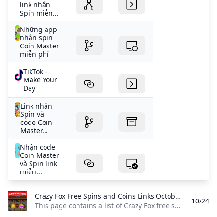
link nhận
Spin miễn...
Những app
nhận spin
Coin Master
miễn phí
TikTok -
Make Your
Day
Link nhận
Spin và
code Coin
Master...
Nhận code
Coin Master
và Spin link
miễn...
Crazy Fox Free Spins and Coins Links October 2024 This page contains a list of Crazy Fox free spins links gift codes spin link redeem steps and a list of ways to get free spins in-game.
10/24
This page contains a list of Crazy Fox free spins links, gift codes, spin link redeem steps, and a list of ways to get free spins in-game. Crazy Fox / By Simple Game Guide / October 24, 2024 Here are daily Crazy Fox spin links. Open the link to collect rewards in the app. Click the Crazy Fox app icon on the reward page to collect rewards. October 24, 2024: