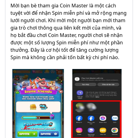
Mời bạn bè tham gia Coin Master là một cách
tuyệt vời để nhận Spin miễn phí và mở rộng mạng
lưới người chơi. Khi mời một người bạn mới tham
gia trò chơi thông qua liên kết mời của mình, và
họ bắt đầu chơi Coin Master, người chơi sẽ nhận
được một số lượng Spin miễn phí như một phần
thưởng. Đây là cơ hội tốt để tăng cường lượng
Spin mà không cần phải tốn bất kỳ chi phí nào.