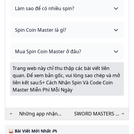
Làm sao để có nhiều spin?
Spin Coin Master là gì?
Mua Spin Coin Master ở đâu?
Trang web này chỉ thu thập các bài viết liên
quan. Để xem bản gốc, vui lòng sao chép và mở
liên kết sau:
5+ Cách Nhận Spin Và Code Coin
Master Miễn Phí Mỗi Ngày
Những app nhận
SWORD MASTERS -
spin Coin Master
Play Online for Free!
miễn phí
Poki
🥁 Bài Viết Mới Nhất 🎮