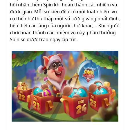
hội nhận thêm Spin khi hoàn thành các nhiệm vụ
được giao. Mỗi sự kiện đều có một loạt nhiệm vụ
cụ thể như thu thập một số lượng vàng nhất định,
tiêu diệt các làng của người chơi khác,… Khi người
chơi hoàn thành các nhiệm vụ này, phần thưởng
Spin sẽ được trao ngay lập tức.