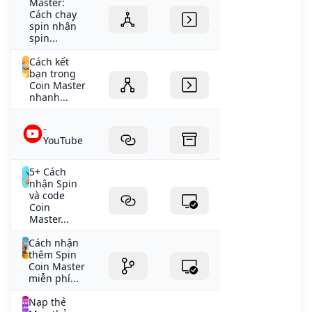
Master:
Cách chạy
spin nhận
spin...
Cách kết
bạn trong
Coin Master
nhanh...
-
YouTube
5+ Cách
nhận Spin
và code
Coin
Master...
Cách nhận
thêm Spin
Coin Master
miễn phí...
Nạp thẻ