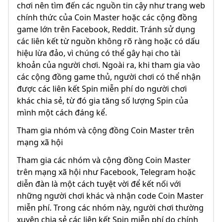
chơi nên tìm đến các nguồn tin cậy như trang web
chính thức của Coin Master hoặc các cộng đồng
game lớn trên Facebook, Reddit. Tránh sử dụng
các liên kết từ nguồn không rõ ràng hoặc có dấu
hiệu lừa đảo, vì chúng có thể gây hại cho tài
khoản của người chơi. Ngoài ra, khi tham gia vào
các cộng đồng game thủ, người chơi có thể nhận
được các liên kết Spin miễn phí do người chơi
khác chia sẻ, từ đó gia tăng số lượng Spin của
mình một cách đáng kể.
Tham gia nhóm và cộng đồng Coin Master trên
mạng xã hội
Tham gia các nhóm và cộng đồng Coin Master
trên mạng xã hội như Facebook, Telegram hoặc
diễn đàn là một cách tuyệt vời để kết nối với
những người chơi khác và nhận code Coin Master
miễn phí. Trong các nhóm này, người chơi thường
xuyên chia sẻ các liên kết Spin miễn phí do chính