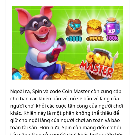
Ngoài ra, Spin và code Coin Master còn cung cấp
cho bạn các khiên bảo vệ, nó sẽ bảo vệ làng của
người chơi khỏi các cuộc tấn công của người chơi
khác. Khiên này là một phần không thể thiếu để
giữ cho ngôi làng của người chơi an toàn và bảo
toàn tài sản. Hơn nữa, Spin còn mang đến cơ hội
tấn công làng của người chơi khác hoặc cướp bóc