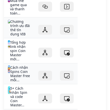
Mua thẻ
game qua
và thanh
toán...
Chương
trình ưu đãi
thẻ tín
dụng VIB
Tổng hợp
link nhận
spin Coin
Master
mới...
Cách nhận
Spins Coin
Master Free
mỗi...
5+ Cách
nhận Spin
và code
Coin
Master...