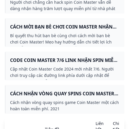
NHẬN ĐƯỢC TRĂM LƯỢT QUAY MIỄN PHÍ
Người chơi chẳng cần hack spin Coin Master vẫn dễ
dàng nhận hàng trăm lượt quay miễn phí từ nhà phát
hành với bốn cách cực kì đơn giản. Tham khảo ngay
thôi.
CÁCH MỜI BẠN BÈ CHƠI COIN MASTER NHẬN
SPIN ĐƠN GIẢN
Bí quyết thu hút bạn bè cùng chơi cách mời bạn bè
chơi Coin Master! Mẹo hay hướng dẫn chi tiết lợi ích
hấp dẫn. Nâng cao trải nghiệm gắn kết bạn bè!
CODE COIN MASTER 7/6 LINK NHẬN SPIN MIỄN
PHÍ HÔM NAY
Cập nhật Coin Master Code 2024 mới nhất 7/6. Người
chơi truy cập các đường link phía dưới cập nhật để
nhận lượt Spin miễn phí.
CÁCH NHẬN VÒNG QUAY SPINS COIN MASTER
MIỄN PHÍ
Cách nhận vòng quay spins game Coin Master một cách
hoàn toàn miễn phí. 2021
Liên
Chi