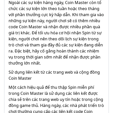
Ngoài các sự kiện hàng ngày, Coin Master còn tổ
chức các sự kiện lớn theo tuần hoặc theo tháng
với phần thưởng cực kỳ hấp dẫn. Khi tham gia vào
những sự kiện này, người chơi sẽ có thêm nhiều
code Coin Master và nhận được nhiều phần quà
giá trị khác. Để tối ưu hóa cơ hội nhận Spin từ sự
kiện, người chơi nên theo dõi lịch sự kiện trong
trò chơi và tham gia đầy đủ các sự kiện đang diễn
ra. Đặc biệt, hãy cố gắng hoàn thành các nhiệm
vụ trong thời gian sớm nhất để nhận được phần
thưởng lớn nhất.
Sử dụng liên kết từ các trang web và cộng đồng
Coin Master
Một cách hiệu quả để thu thập Spin miễn phí
trong Coin Master là sử dụng các liên kết được
chia sẻ trên các trang web uy tín hoặc trong cộng
đồng game thủ. Hàng ngày, các nhà phát triển trò
chơi thường cung cấp các liên kết code Coin