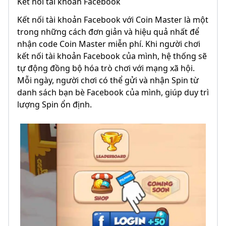
Kết nối tài khoản Facebook
Kết nối tài khoản Facebook với Coin Master là một
trong những cách đơn giản và hiệu quả nhất để
nhận code Coin Master miễn phí. Khi người chơi
kết nối tài khoản Facebook của mình, hệ thống sẽ
tự động đồng bộ hóa trò chơi với mạng xã hội.
Mỗi ngày, người chơi có thể gửi và nhận Spin từ
danh sách bạn bè Facebook của mình, giúp duy trì
lượng Spin ổn định.