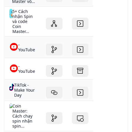
Master vô...
5+ Cách
nhận Spin
và code
Coin
Master...
-
YouTube
-
YouTube
TikTok -
Make Your
Day
Coin
Master:
Cách chạy
spin nhận
spin...