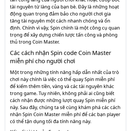
tài nguyên từ làng của bạn bè. Đây là những hoạt
động quan trọng đảm bảo cho người chơi gia
tăng tài nguyên một cách nhanh chóng và ổn
định. Chính vì vậy, Spin chính là một công cụ quan
trọng để xây dựng chiến lược tấn công và phòng
thủ trong Coin Master.
Các cách nhận Spin code Coin Master
miễn phí cho người chơi
Một trong những tính năng hấp dẫn nhất của trò
chơi này chính là việc có thể quay Spin miễn phí
để kiếm thêm tiền, vàng và các tài nguyên khác
trong game. Tuy nhiên, không phải ai cũng biết
cách nhận được những lượt quay Spin miễn phí
này. Sau đây, chúng ta sẽ cùng khám phá các cách
nhận Spin Coin Master miễn phí để các bạn player
có thể tận dụng tối đa tính năng này.