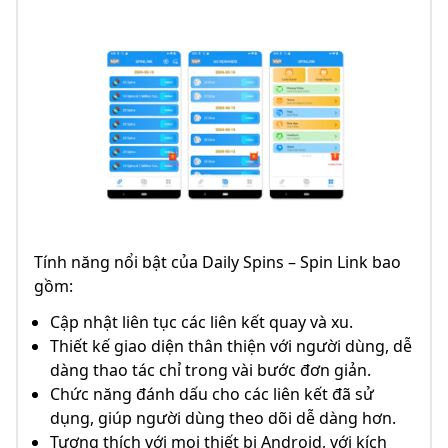
Tính năng nổi bật của Daily Spins – Spin Link bao
gồm:
Cập nhật liên tục các liên kết quay và xu.
Thiết kế giao diện thân thiện với người dùng, dễ
dàng thao tác chỉ trong vài bước đơn giản.
Chức năng đánh dấu cho các liên kết đã sử
dụng, giúp người dùng theo dõi dễ dàng hơn.
Tương thích với mọi thiết bị Android, với kích