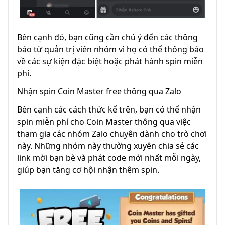
Bên cạnh đó, bạn cũng cần chú ý đến các thông
báo từ quản trị viên nhóm vì họ có thể thông báo
về các sự kiện đặc biệt hoặc phát hành spin miễn
phí.
Nhận spin Coin Master free thông qua Zalo
Bên cạnh các cách thức kể trên, bạn có thể nhận
spin miễn phí cho Coin Master thông qua việc
tham gia các nhóm Zalo chuyên dành cho trò chơi
này. Những nhóm này thường xuyên chia sẻ các
link mời bạn bè và phát code mới nhất mỗi ngày,
giúp bạn tăng cơ hội nhận thêm spin.