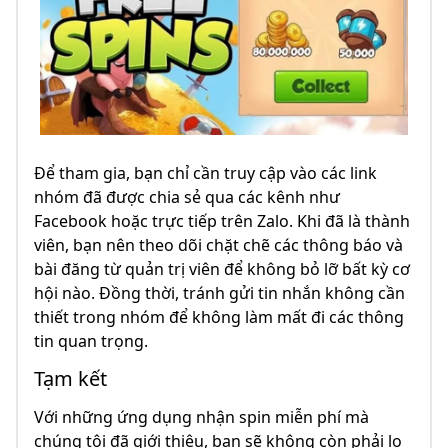
Để tham gia, bạn chỉ cần truy cập vào các link
nhóm đã được chia sẻ qua các kênh như
Facebook hoặc trực tiếp trên Zalo. Khi đã là thành
viên, bạn nên theo dõi chặt chẽ các thông báo và
bài đăng từ quản trị viên để không bỏ lỡ bất kỳ cơ
hội nào. Đồng thời, tránh gửi tin nhắn không cần
thiết trong nhóm để không làm mất đi các thông
tin quan trọng.
Tạm kết
Với những ứng dụng nhận spin miễn phí mà
chúng tôi đã giới thiệu, bạn sẽ không còn phải lo