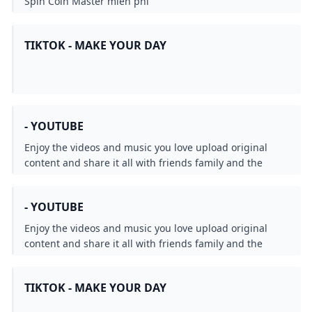
Spin Coin Master miễn phí
TIKTOK - MAKE YOUR DAY
- YOUTUBE
Enjoy the videos and music you love upload original
content and share it all with friends family and the
world on YouTube.
- YOUTUBE
Enjoy the videos and music you love upload original
content and share it all with friends family and the
world on YouTube.
TIKTOK - MAKE YOUR DAY