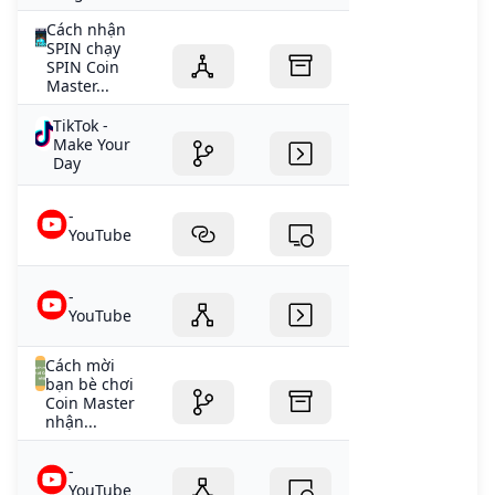
Cách nhận
SPIN chạy
SPIN Coin
Master...
TikTok -
Make Your
Day
-
YouTube
-
YouTube
Cách mời
bạn bè chơi
Coin Master
nhận...
-
YouTube