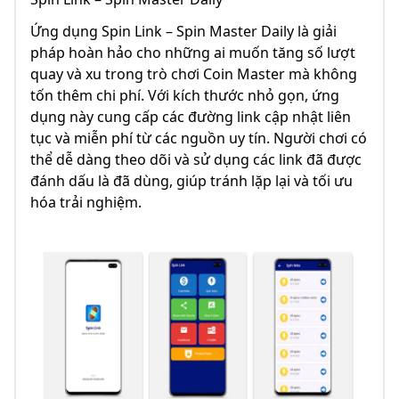
Ứng dụng Spin Link – Spin Master Daily là giải
pháp hoàn hảo cho những ai muốn tăng số lượt
quay và xu trong trò chơi Coin Master mà không
tốn thêm chi phí. Với kích thước nhỏ gọn, ứng
dụng này cung cấp các đường link cập nhật liên
tục và miễn phí từ các nguồn uy tín. Người chơi có
thể dễ dàng theo dõi và sử dụng các link đã được
đánh dấu là đã dùng, giúp tránh lặp lại và tối ưu
hóa trải nghiệm.