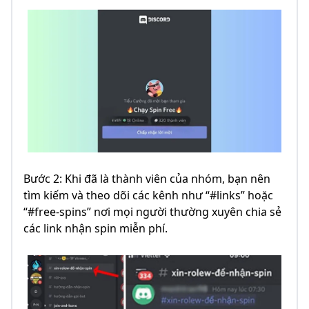
Bước 2: Khi đã là thành viên của nhóm, bạn nên
tìm kiếm và theo dõi các kênh như “#links” hoặc
“#free-spins” nơi mọi người thường xuyên chia sẻ
các link nhận spin miễn phí.