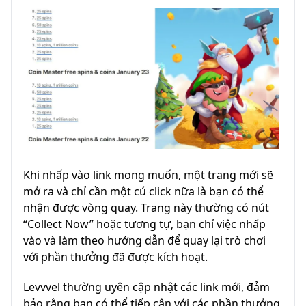
Khi nhấp vào link mong muốn, một trang mới sẽ
mở ra và chỉ cần một cú click nữa là bạn có thể
nhận được vòng quay. Trang này thường có nút
“Collect Now” hoặc tương tự, bạn chỉ việc nhấp
vào và làm theo hướng dẫn để quay lại trò chơi
với phần thưởng đã được kích hoạt.
Levvvel thường uyên cập nhật các link mới, đảm
bảo rằng bạn có thể tiếp cận với các phần thưởng