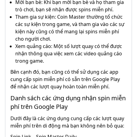
Mời bạn bè: Khi bạn mời bạn bè và họ tham gia
trò chơi, bạn sẽ nhận được spins miễn phí.
Tham gia sự kiện: Coin Master thường tổ chức
các sự kiện trong game, và tham gia vào các sự
kiện này cũng có thể mang lại spins miễn phí
cho người chơi.
Xem quảng cáo: Một số lượt quay có thể được
nhận thông qua việc xem các video quảng cáo
trong game.
Bên cạnh đó, bạn cũng có thể sử dụng các app
cung cấp spin miễn phí có sẵn trên Google Play
để nhận các lượt quay hoàn toàn miễn phí.
Danh sách các ứng dụng nhận spin miễn
phí trên Google Play
Dưới đây là các ứng dụng cung cấp các lượt quay
miễn phí trên di động mà bạn không nên bỏ qua:
Spin Link – Spin Master Daily