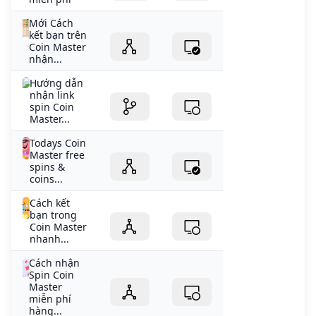
Mới Cách
kết bạn trên
Coin Master
nhận...
Hướng dẫn
nhận link
spin Coin
Master...
Todays Coin
Master free
spins &
coins...
Cách kết
bạn trong
Coin Master
nhanh...
Cách nhận
Spin Coin
Master
miễn phí
hàng...