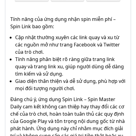
Tính năng của ứng dụng nhận spin miễn phí –
Spin Link bao gồm:
Cập nhật thường xuyên các link quay và xu từ
các nguồn mở như trang Facebook và Twitter
của trò chơi.
Tính năng phân biệt rõ ràng giữa trang link
quay và trang link xu, giúp người dùng dễ dàng
tìm kiếm và sử dụng.
Giao diện thân thiện và dễ sử dụng, phù hợp với
mọi đối tượng người chơi.
Đáng chú ý, ứng dụng Spin Link – Spin Master
Daily cam kết không can thiệp hay thay đổi các cơ
chế của trò chơi, hoàn toàn tuân thủ các quy định
của Google Play và tôn trọng nội dung gốc từ nhà
phát hành. Ứng dụng này chỉ nhằm mục đích giải
trí và không cung cấp các giá trị tiền thật hoặc xu