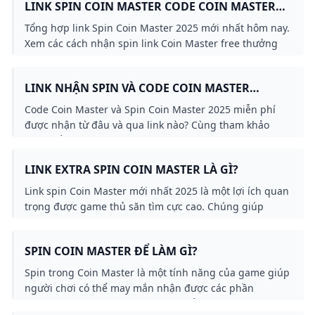
LINK SPIN COIN MASTER CODE COIN MASTER
FREE MỚI NHẤT 15/03/2025
Tổng hợp link Spin Coin Master 2025 mới nhất hôm nay.
Xem các cách nhận spin link Coin Master free thưởng
1000 vàng new giá trị
LINK NHẬN SPIN VÀ CODE COIN MASTER
15/02/2025 FREE MỚI NHẤT
Code Coin Master và Spin Coin Master 2025 miễn phí
được nhận từ đâu và qua link nào? Cùng tham khảo
ngay để nhận ngàn quà cực đỉnh!
LINK EXTRA SPIN COIN MASTER LÀ GÌ?
Link spin Coin Master mới nhất 2025 là một lợi ích quan
trọng được game thủ săn tìm cực cao. Chúng giúp
người chơi nhận được lượt quay giá trị mở ra nhiều
phần thưởng vàng lượt tấn công các nhà khác để giành
SPIN COIN MASTER ĐỂ LÀM GÌ?
chiến lợi phẩm.
Spin trong Coin Master là một tính năng của game giúp
người chơi có thể may mắn nhận được các phần
thưởng đặc biệt trong game. Cụ thể khi bạn quay Spin