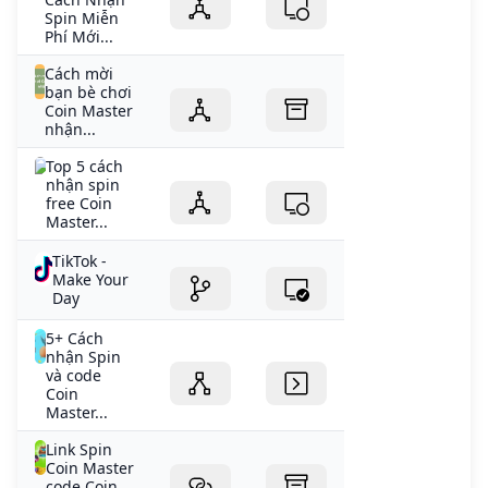
Spin Miễn
Phí Mới...
Cách mời
bạn bè chơi
Coin Master
nhận...
Top 5 cách
nhận spin
free Coin
Master...
TikTok -
Make Your
Day
5+ Cách
nhận Spin
và code
Coin
Master...
Link Spin
Coin Master
code Coin