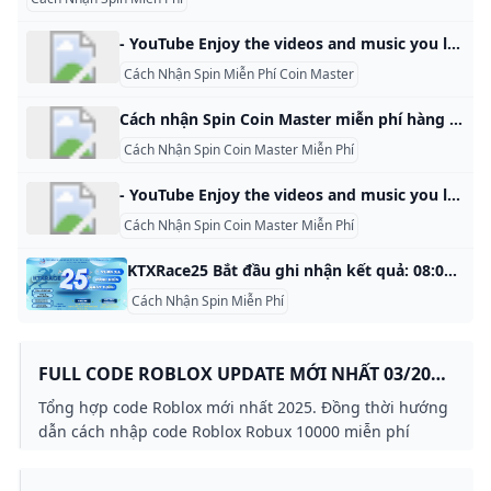
- YouTube Enjoy the videos and music you love, upload original content, and share it all with friends, family, and the world on YouTube.
Cách Nhận Spin Miễn Phí Coin Master
Cách nhận Spin Coin Master miễn phí hàng ngày - Chạy Spin Coin Master Cách nhận Spin Coin Master miễn phí hàng ngày qua cách chạy spin, kiếm spin trong Coin Master theo các cách dưới bài viết sau bạn nhé. Để nhận spin nhiều. By BinhDuong Computer Cách nhận Spin Coin Master miễn phí hàng ngày qua cách chạy spin, kiếm spin trong Coin Master theo các cách dưới bài viết sau bạn nhé. Để nhận spin nhiều. Cách nhận Spin Coin Master miễn phí hàng ngày
Cách Nhận Spin Coin Master Miễn Phí
- YouTube Enjoy the videos and music you love, upload original content, and share it all with friends, family, and the world on YouTube.
Cách Nhận Spin Coin Master Miễn Phí
KTXRace25 Bắt đầu ghi nhận kết quả: 08:00:00, 22/10/2024 - Kết thúc ghi nhận kết quả: 08:00:00, 16/11/2024Thời gian kết thúc đăng ký: 23:59:59, 05/11/2024 (hoặc đến khi hết suất đăng ký) 463 Người đã tham gia +442 × ×
Cách Nhận Spin Miễn Phí
FULL CODE ROBLOX UPDATE MỚI NHẤT 03/2025
NHẬN ROBUX MIỄN PHÍ
Tổng hợp code Roblox mới nhất 2025. Đồng thời hướng
dẫn cách nhập code Roblox Robux 10000 miễn phí
trong game Roblox đơn giản nhất