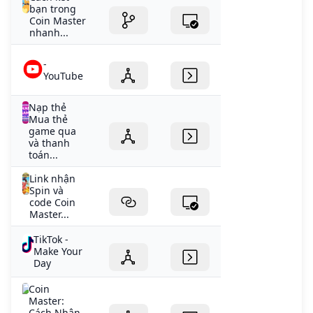
bạn trong
Coin Master
nhanh...
-
YouTube
Nạp thẻ
Mua thẻ
game qua
và thanh
toán...
Link nhận
Spin và
code Coin
Master...
TikTok -
Make Your
Day
Coin
Master:
Cách Nhận