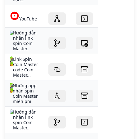
-
YouTube
Hướng dẫn
nhận link
spin Coin
Master...
Link Spin
Coin Master
code Coin
Master...
Những app
nhận spin
Coin Master
miễn phí
Hướng dẫn
nhận link
spin Coin
Master...