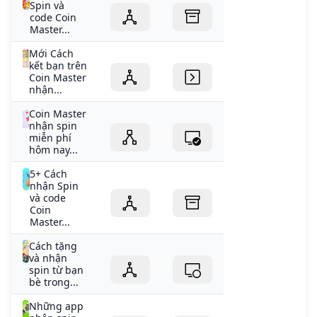
Spin và
code Coin
Master...
Mới Cách
kết bạn trên
Coin Master
nhận...
Coin Master
nhận spin
miễn phí
hôm nay...
5+ Cách
nhận Spin
và code
Coin
Master...
Cách tặng
và nhận
spin từ bạn
bè trong...
Những app