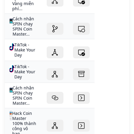
Vàng miễn
phí...
Cách nhận
SPIN chạy
SPIN Coin
Master...
TikTok -
Make Your
Day
TikTok -
Make Your
Day
Cách nhận
SPIN chạy
SPIN Coin
Master...
Hack Coin
Master
100% thành
công vô
hạn...