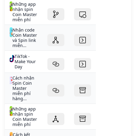
Những app
nhận spin
Coin Master
miễn phí
Nhận code
Coin Master
và Spin link
miễn...
TikTok -
Make Your
Day
Cách nhận
Spin Coin
Master
miễn phí
hàng...
Những app
nhận spin
Coin Master
miễn phí
Cách kết