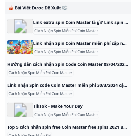
🎪 Bài Viết Được Đề Xuất 🎼
Link extra spin Coin Master là gì? Link spin Coin Master mới nhất 2025 là một lợi ích quan trọng được game thủ săn tìm cực cao. Chúng giúp người chơi nhận được lượt quay giá trị mở ra nhiều phần thưởng vàng, lượt tấn công các nhà khác để giành chiến lợi phẩm.
Cách Nhận Spin Miễn Phí Coin Master
Link nhận Spin Coin Master miễn phí cập nhật mới nhất Nếu bạn đang tìm link nhận Spin Coin Master miễn phí? Khám phá ngay danh sách cập nhật hàng ngày và hướng dẫn dưới đây để thu thập Spin và nâng cấp trò chơi. 03/10/24 12/10/24 18/10/24 17/10/24 17/10/24 17/10/24 17/10/2024 Nội dung TrinhChính sách bảo hành/ Đổi trả/ Vận chuyểnChính sách bảo mậtHình thức thanh toánChính sách lưu trữ thiết bịThông tin chủ sở hữu Website Tuyển dụngGiới thiệuTin tức
Cách Nhận Spin Miễn Phí Coin Master
Hướng dẫn cách nhận Spin Code Coin Master 08/04/2024 mới nhất Nếu bạn chưa biết cách nhận code code master mới nhất 8/4/2024 thì hãy tham khảo bài viết dưới đây. Chúng tôi sẽ mách bạn cách để kiếm được nhiều spin trong tựa game này. Hoàng Phúc
Cách Nhận Spin Miễn Phí Coin Master
Link nhận Spin code Coin Master miễn phí 30/3/2024 cập nhật hàng ngày Hãy lưu ngay link nhận Spin, code Coin Master để nhận quà miễn phí hàng ngày hoặc hoàn thành các nhiệm vụ qua các liên kết được chia sẻ dưới đây. Hùng Cường•21/03/2024 09:33 Hãy lưu ngay link nhận Spin, code Coin Master để nhận quà miễn phí hàng ngày hoặc hoàn thành các nhiệm vụ qua các liên kết được chia sẻ dưới đây. Đã được cập nhật các liên kết nhận Vàng và Spin Coin Master trực tiếp từ trang Fanpage chính thức của nhà phát hành Moon Active!
Cách Nhận Spin Miễn Phí Coin Master
TikTok - Make Your Day
Cách Nhận Spin Miễn Phí Coin Master
Top 5 cách nhận spin free Coin Master free spins 2021 Bạn đã biết cách nhận spin free Coin Master chưa? Nếu chưa hãy tham khảo ngay Top 5 cách nhận spin free Coin Master free spins 2021 mới nhé! Top 5 cách nhận spin free Coin Master free spins 2021 Posted on 06/12/2021 by Như Út Nhận spin qua liên kết trên trang cấp Các bước hướng dẫn cách nhận spin: Bước 1. Truy cập trang Levvvel để nhận các vòng quay miễn phí (Free Spin) <TẠI ĐÂY>
Cách Nhận Spin Miễn Phí