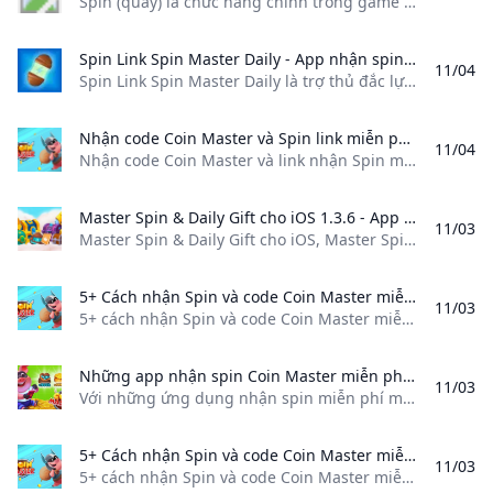
Spin (quay) là chức năng chính trong game Coin Master, người chơi có thể quay ra các chức năng như: Búa sét, Khiên, Vàng và Đào trộm vàng từ nhà bạn bè trong game. Nếu bạn không thể đăng nhập vào Coin Master hãy xem hướng dẫn cài đặt ứng dụng 1.1.1.1 và kích hoạt 1.1.1.1 trước khi vào game hoặc chơi trên nền web.29 Mei 2020
Spin Link Spin Master Daily - App nhận spin Coin Master miễn phí cho A Spin Link Spin Master Daily là trợ thủ đắc lực cho người chơi Coin Master giúp họ nhận được vòng quay Coin Master m- Thủ thuật Spin Link Spin Master Daily Hay
11/04
Spin Link Spin Master Daily là trợ thủ đắc lực cho người chơi Coin Master, giúp họ nhận được vòng quay Coin Master m- Thủ thuật Spin Link Spin Master Daily Hay
Nhận code Coin Master và Spin link miễn phí mới nhất hôm nay Nhận code Coin Master và link nhận Spin miễn phí mỗi ngày. Tổng hợp thêm link nhận Spin Coin Master free mới nhất thưởng vàng năm 2024
11/04
Nhận code Coin Master và link nhận Spin miễn phí mỗi ngày. Tổng hợp thêm link nhận Spin Coin Master free mới nhất thưởng vàng năm 2024 ByYến Nhi -20/03/20240815 Coin Master hiện là một trong số nhiều tựa game thu hút được lượt người chơi khá đông đảo hiện nay. Để giành được code Coin Master khi chơi game, bạn có thể nhận thêm lượt quay miễn phí thông qua một số cách bên dưới.
Master Spin & Daily Gift cho iOS 1.3.6 - App nhận spin Coin Master miễn phí Master Spin & Daily Gift cho iOS Master Spin & Daily Gift là ứng dụng nhận thưởng Vòng quay miễn phí (Spin) và và vàng sau đó chuyển thẳng vào game Coin Master
11/03
Master Spin & Daily Gift cho iOS, Master Spin & Daily Gift là ứng dụng nhận thưởng Vòng quay miễn phí (Spin) và và vàng, sau đó chuyển thẳng vào game Coin Master Tải về 4,4 (5) Beep! StudioMiễn phí 12.735 Ngày:04/07/2024Yêu cầu:iOS 11.0 trở lênGiới thiệuThông sốTải vềMaster Spin & Daily Gift cho iOS là ứng dụng nhận thưởng Vòng quay miễn phí (Spin) và và vàng, sau đó chuyển thẳng vào game Coin Master để người chơi sử dụng.
5+ Cách nhận Spin và code Coin Master miễn phí mỗi ngày 5+ cách nhận Spin và code Coin Master miễn phí mỗi ngày và tối ưu hóa trải nghiệm chơi Tăng lượt Spin và thu nhập tiền xu hàng ngày ngay!
11/03
5+ cách nhận Spin và code Coin Master miễn phí mỗi ngày và tối ưu hóa trải nghiệm chơi Tăng lượt Spin và thu nhập tiền xu hàng ngày ngay! Coin Master là một trò chơi mobile rất phổ biến hiện nay, với hàng triệu người chơi trên toàn thế giới. Một trong những tính năng quan trọng và thú vị nhất của trò chơi này chính là “Spin” (Quay). Spin cho phép người chơi quay một cái máy đánh bạc ảo để có cơ hội nhận được các tài nguyên, vật phẩm và thậm chí là tăng cấp làng của mình.
Những app nhận spin Coin Master miễn phí Với những ứng dụng nhận spin miễn phí mà chúng tôi giới thiệu bạn sẽ không còn phải lo lắng về việc thiếu lượt quay khi chơi Coin Master.
11/03
Với những ứng dụng nhận spin miễn phí mà chúng tôi giới thiệu, bạn sẽ không còn phải lo lắng về việc thiếu lượt quay khi chơi Coin Master. Trong trò chơi Coin Master, “nhận spin free” là một tính năng cho phép người chơi nhận thêm các lượt quay (spins) mà không cần phải trả phí. Các lượt quay này được sử dụng để quay một chiếc máy slot trong game, giúp người chơi có cơ hội kiếm được tiền, tấn công các làng của người chơi khác, bảo vệ làng của mình hoặc có được các món quà khác.
5+ Cách nhận Spin và code Coin Master miễn phí mỗi ngày 5+ cách nhận Spin và code Coin Master miễn phí mỗi ngày và tối ưu hóa trải nghiệm chơi Tăng lượt Spin và thu nhập tiền xu hàng ngày ngay!
11/03
5+ cách nhận Spin và code Coin Master miễn phí mỗi ngày và tối ưu hóa trải nghiệm chơi Tăng lượt Spin và thu nhập tiền xu hàng ngày ngay! Coin Master là một trò chơi mobile rất phổ biến hiện nay, với hàng triệu người chơi trên toàn thế giới. Một trong những tính năng quan trọng và thú vị nhất của trò chơi này chính là “Spin” (Quay). Spin cho phép người chơi quay một cái máy đánh bạc ảo để có cơ hội nhận được các tài nguyên, vật phẩm và thậm chí là tăng cấp làng của mình.