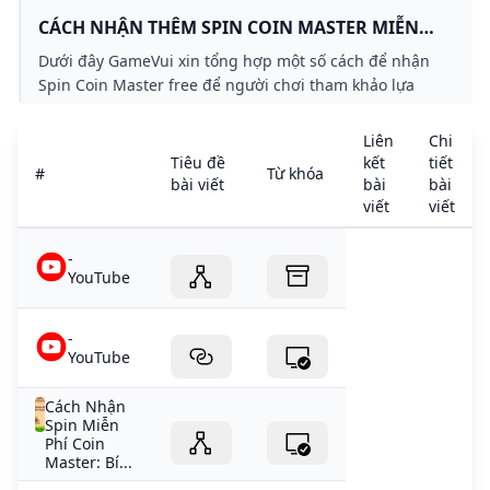
bạn sẽ có cơ hội nhận được các phần thưởng như: xu
CÁCH NHẬN THÊM SPIN COIN MASTER MIỄN
vàng khiên búa…
PHÍ - GAMEVUI.VN
Dưới đây GameVui xin tổng hợp một số cách để nhận
Spin Coin Master free để người chơi tham khảo lựa
chọn.
Liên
Chi
Tiêu đề
kết
tiết
#
Từ khóa
bài viết
bài
bài
viết
viết
-
YouTube
-
YouTube
Cách Nhận
Spin Miễn
Phí Coin
Master: Bí...