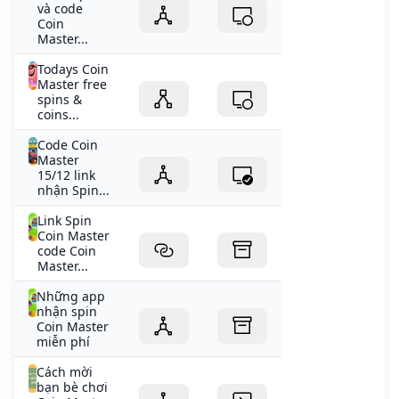
và code
Coin
Master...
Todays Coin
Master free
spins &
coins...
Code Coin
Master
15/12 link
nhận Spin...
Link Spin
Coin Master
code Coin
Master...
Những app
nhận spin
Coin Master
miễn phí
Cách mời
bạn bè chơi