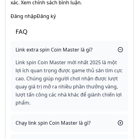
xác. Xem chính sách bình luận.
Đăng nhậpĐăng ký
FAQ
Link extra spin Coin Master là gì?
Link spin Coin Master mới nhất 2025 là một
lợi ích quan trọng được game thủ săn tìm cực
cao. Chúng giúp người chơi nhận được lượt
quay giá trị mở ra nhiều phần thưởng vàng,
lượt tấn công các nhà khác để giành chiến lợi
phẩm.
Chạy link spin Coin Master là gì?