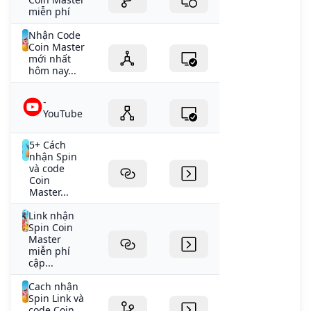
miễn phí
Nhận Code
Coin Master
mới nhất
hôm nay...
-
YouTube
5+ Cách
nhận Spin
và code
Coin
Master...
Link nhận
Spin Coin
Master
miễn phí
cập...
Cach nhận
Spin Link và
code Coin