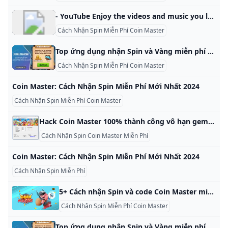
- YouTube Enjoy the videos and music you love, upload original content, and share it all with friends, family, and the world on YouTube.
Cách Nhận Spin Miễn Phí Coin Master
Top ứng dụng nhận Spin và Vàng miễn phí trong game Coin Master Danh sách các ứng dụng hàng đầu để kiếm Vàng và Spin Coin Master miễn phí BuzzNội dung bài viết2. Danh sách Top ứng dụng nhận Spin Coin Master MIỄN PHÍ trên cả Android và iOS 3. Danh sách các ứng dụng để kiếm Vàng và Spin Coin Master miễn phí Xem thêmXem thêmĐọc tóm tắt Top ứng dụng nhận Spin và Vàng Coin Master miễn phí giúp game thủ không thiếu tài nguyên.
Cách Nhận Spin Miễn Phí Coin Master
Coin Master: Cách Nhận Spin Miễn Phí Mới Nhất 2024
Cách Nhận Spin Miễn Phí Coin Master
Hack Coin Master 100% thành công vô hạn gems Viết bởi docgihinhy Hướng dẫn hack Coin Master 100% thành công, vô hạn gems, coin, bug spin full 999999 mới nhất 2024 hoàn toàn miễn phí Coin Master là một tựa game có lối chơi đơn giản nhưng luôn đề cao tính đoàn kết cộng đồng đang khiến giới trẻ phát cuồng vì nó.
Cách Nhận Spin Coin Master Miễn Phí
Coin Master: Cách Nhận Spin Miễn Phí Mới Nhất 2024
Cách Nhận Spin Miễn Phí
5+ Cách nhận Spin và code Coin Master miễn phí mỗi ngày 5+ cách nhận Spin và code Coin Master miễn phí mỗi ngày và tối ưu hóa trải nghiệm chơi Tăng lượt Spin và thu nhập tiền xu hàng ngày ngay! Coin Master là một trò chơi mobile rất phổ biến hiện nay, với hàng triệu người chơi trên toàn thế giới. Một trong những tính năng quan trọng và thú vị nhất của trò chơi này chính là “Spin” (Quay). Spin cho phép người chơi quay một cái máy đánh bạc ảo để có cơ hội nhận được các tài nguyên, vật phẩm và thậm chí là tăng cấp làng của mình.
Cách Nhận Spin Miễn Phí Coin Master
Top ứng dụng nhận Spin và Vàng miễn phí trong game Coin Master Danh sách các ứng dụng hàng đầu để kiếm Vàng và Spin Coin Master miễn phí BuzzNội dung bài viết2. Danh sách Top ứng dụng nhận Spin Coin Master MIỄN PHÍ trên cả Android và iOS 3. Danh sách các ứng dụng để kiếm Vàng và Spin Coin Master miễn phí Xem thêmXem thêmĐọc tóm tắt Top ứng dụng nhận Spin và Vàng Coin Master miễn phí giúp game thủ không thiếu tài nguyên.