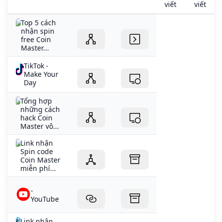
viết
viết
Top 5 cách
nhận spin
free Coin
Master...
TikTok -
Make Your
Day
Tổng hợp
những cách
hack Coin
Master vô...
Link nhận
Spin code
Coin Master
miễn phí...
-
YouTube
Link nhận