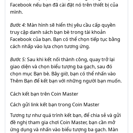
Facebook nếu bạn đã cài đặt nó trên thiết bị của
mình.
Bước 4:
Màn hình sẽ hiển thị yêu cầu cấp quyền
truy cập danh sách bạn bè trong tài khoản
Facebook của bạn. Bạn có thể chọn tiếp tục bằng
cách nhấp vào lựa chọn tương ứng.
Bước 5:
Sau khi kết nối thành công, quay trở lại
giao diện và chọn biểu tượng ba gạch, sau đó
chọn mục Bạn bè. Bây giờ, bạn có thể nhấn vào
Thêm Bạn để kết bạn với những người bạn muốn.
Cách kết bạn trên Coin Master
Cách gửi link kết bạn trong Coin Master
Tương tự như quá trình kết bạn, để chia sẻ và gửi
đề nghị tham gia chơi Coin Master, bạn cần mở
ứng dụng và nhấn vào biểu tượng ba gạch. Màn