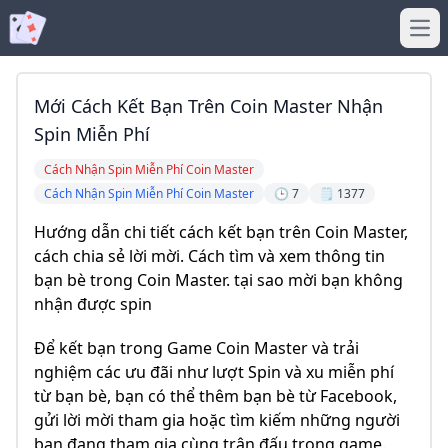
Ope
Mới Cách Kết Bạn Trên Coin Master Nhận
Spin Miễn Phí
Cách Nhận Spin Miễn Phí Coin Master
Cách Nhận Spin Miễn Phí Coin Master
🕒 7
🗒️ 1377
Hướng dẫn chi tiết cách kết bạn trên Coin Master,
cách chia sẻ lời mời. Cách tìm và xem thông tin
bạn bè trong Coin Master. tại sao mời bạn không
nhận được spin
Để kết bạn trong Game Coin Master và trải
nghiệm các ưu đãi như lượt Spin và xu miễn phí
từ bạn bè, bạn có thể thêm bạn bè từ Facebook,
gửi lời mời tham gia hoặc tìm kiếm những người
bạn đang tham gia cùng trận đấu trong game.