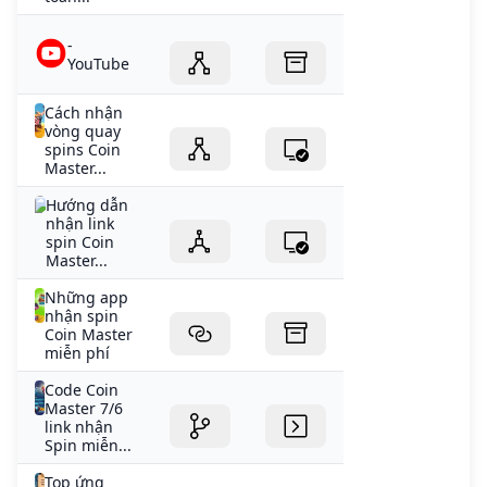
-
YouTube
Cách nhận
vòng quay
spins Coin
Master...
Hướng dẫn
nhận link
spin Coin
Master...
Những app
nhận spin
Coin Master
miễn phí
Code Coin
Master 7/6
link nhận
Spin miễn...
Top ứng